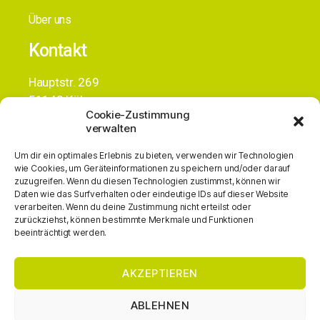
Über uns
Kontakt
Hauptstr. 269
51143 Köln
Cookie-Zustimmung
+49 (0)163 3836834
verwalten
info@alc-gmbh.de
Um dir ein optimales Erlebnis zu bieten, verwenden wir Technologien
wie Cookies, um Geräteinformationen zu speichern und/oder darauf
zuzugreifen. Wenn du diesen Technologien zustimmst, können wir
Daten wie das Surfverhalten oder eindeutige IDs auf dieser Website
verarbeiten. Wenn du deine Zustimmung nicht erteilst oder
Reutherstrasse 1c
zurückziehst, können bestimmte Merkmale und Funktionen
53773 Hennef
beeinträchtigt werden.
+49 (0)178 6355988
info@alc-gmbh.de
AKZEPTIEREN
ABLEHNEN
Rechtliches