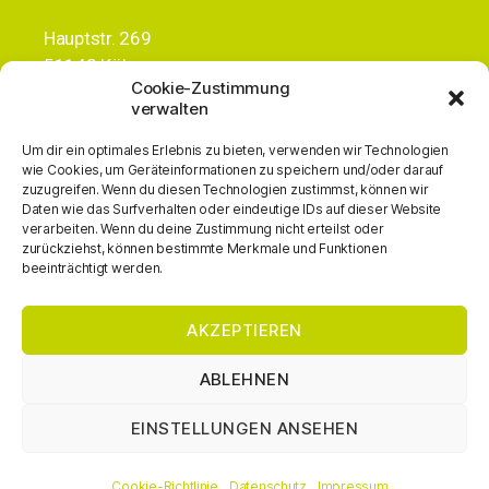
Hauptstr. 269
51143 Köln
Cookie-Zustimmung
+49 (0)163 3836834
verwalten
info@alc-gmbh.de
Um dir ein optimales Erlebnis zu bieten, verwenden wir Technologien
wie Cookies, um Geräteinformationen zu speichern und/oder darauf
zuzugreifen. Wenn du diesen Technologien zustimmst, können wir
Daten wie das Surfverhalten oder eindeutige IDs auf dieser Website
verarbeiten. Wenn du deine Zustimmung nicht erteilst oder
Reutherstrasse 1c
zurückziehst, können bestimmte Merkmale und Funktionen
53773 Hennef
beeinträchtigt werden.
+49 (0)178 6355988
info@alc-gmbh.de
AKZEPTIEREN
ABLEHNEN
Rechtliches
EINSTELLUNGEN ANSEHEN
Impressum
Datenschutz
Cookie-Richtlinie
Datenschutz
Impressum